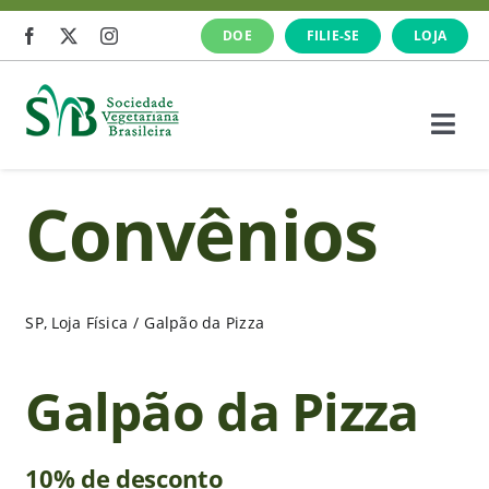
Ir
DOE
FILIE-SE
LOJA
para
o
conteúdo
Togg
Navi
A SVB
Convênios
Veganismo
SP
Loja Física
Galpão da Pizza
O que fazemos
Galpão da Pizza
Cursos e Eventos
10% de desconto
Notícias