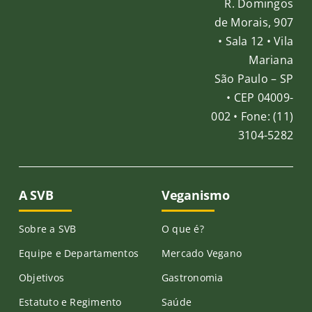
R. Domingos
de Morais, 907
Publicações
• Sala 12 • Vila
Mariana
São Paulo – SP
Junte-se a nós
• CEP 04009-
002 • Fone: (11)
Contato
3104-5282
A SVB
Veganismo
Sobre a SVB
O que é?
Equipe e Departamentos
Mercado Vegano
Objetivos
Gastronomia
Estatuto e Regimento
Saúde