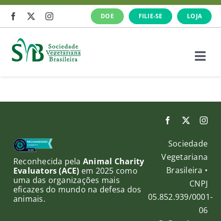
Ir
DOE
FILIE-SE
LOJA
para
o
conteúdo
Togg
Navi
A SVB
Veganismo
Sociedade
O que fazemos
Vegetariana
Reconhecida pela
Animal Charity
Brasileira •
Evaluators (ACE)
em 2025 como
uma das organizações mais
Cursos e Eventos
CNPJ
eficazes do mundo na defesa dos
05.852.939/0001-
animais.
06
Notícias