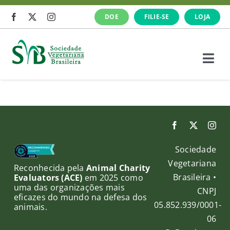
Ir
DOE
FILIE-SE
LOJA
para
o
conteúdo
Togg
Navi
A SVB
Veganismo
Sociedade
O que fazemos
Vegetariana
Reconhecida pela
Animal Charity
Brasileira •
Evaluators (ACE)
em 2025 como
uma das organizações mais
Cursos e Eventos
CNPJ
eficazes do mundo na defesa dos
05.852.939/0001-
animais.
06
Notícias