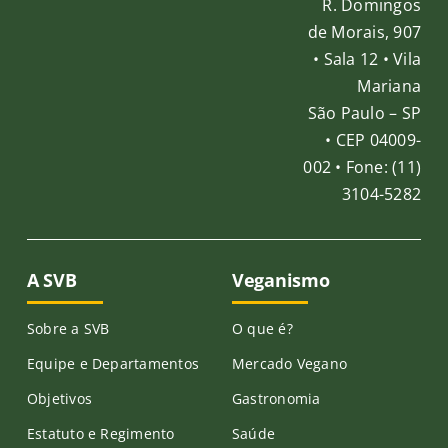
R. Domingos
de Morais, 907
Publicações
• Sala 12 • Vila
Mariana
São Paulo – SP
Junte-se a nós
• CEP 04009-
002 • Fone: (11)
Contato
3104-5282
A SVB
Veganismo
Sobre a SVB
O que é?
Equipe e Departamentos
Mercado Vegano
Objetivos
Gastronomia
Estatuto e Regimento
Saúde