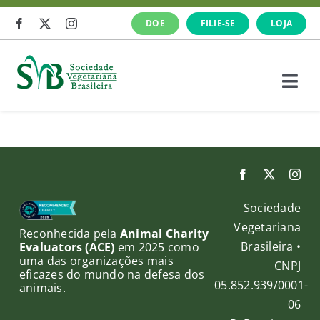
Ir
DOE
FILIE-SE
LOJA
para
o
conteúdo
Togg
Navi
A SVB
Veganismo
Sociedade
O que fazemos
Vegetariana
Reconhecida pela
Animal Charity
Brasileira •
Evaluators (ACE)
em 2025 como
uma das organizações mais
Cursos e Eventos
CNPJ
eficazes do mundo na defesa dos
05.852.939/0001-
animais.
06
Notícias