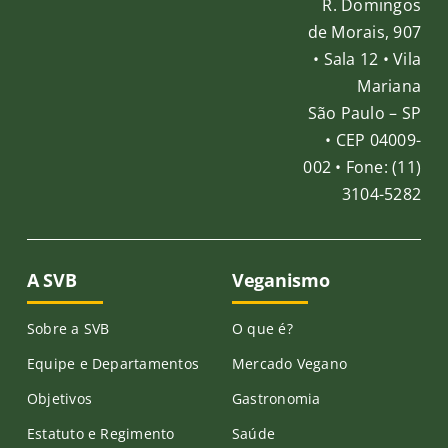
R. Domingos
de Morais, 907
Publicações
• Sala 12 • Vila
Mariana
São Paulo – SP
Junte-se a nós
• CEP 04009-
002 • Fone: (11)
Contato
3104-5282
A SVB
Veganismo
Sobre a SVB
O que é?
Equipe e Departamentos
Mercado Vegano
Objetivos
Gastronomia
Estatuto e Regimento
Saúde