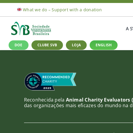
Ir
What we do – Support with a donation
para
o
conteúdo
A 
DOE
CLUBE SVB
LOJA
ENGLISH
Reconhecida pela
Animal Charity Evaluators 
das organizações mais eficazes do mundo na d