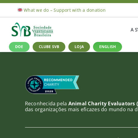
Ir
What we do – Support with a donation
para
o
conteúdo
A 
DOE
CLUBE SVB
LOJA
ENGLISH
Reconhecida pela
Animal Charity Evaluators 
das organizações mais eficazes do mundo na d