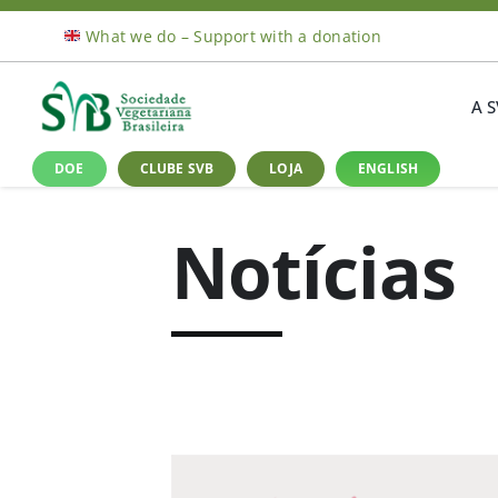
Ir
What we do – Support with a donation
para
o
conteúdo
A 
DOE
CLUBE SVB
LOJA
ENGLISH
Notícias