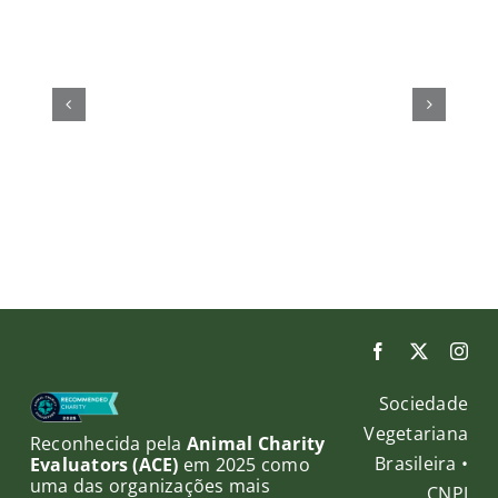
Espaguete
cru
Filet
de
de
abobrinha
Tofu
com
apimenta
pesto
com
de
Cebola
tomate
Sociedade
Vegetariana
Reconhecida pela
Animal Charity
Brasileira •
Evaluators (ACE)
em 2025 como
uma das organizações mais
CNPJ