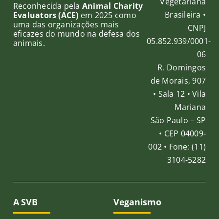
ável
Vegetariana
Reconhecida pela
Animal Charity
Brasileira •
Evaluators (ACE)
em 2025 como
uma das organizações mais
CNPJ
eficazes do mundo na defesa dos
05.852.939/0001-
animais.
06
R. Domingos
de Morais, 907
• Sala 12 • Vila
Mariana
São Paulo – SP
• CEP 04009-
002 • Fone: (11)
3104-5282
A SVB
Veganismo