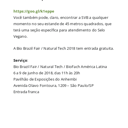
https://goo.gl/k1eppe
Você também pode, claro, encontrar a SVB a qualquer
momento no seu estande de 45 metros quadrados, que
terá uma seção específica para atendimento do Selo
Vegano.
A Bio Brazil Fair / Natural Tech 2018 tem entrada gratuita.
Serviço
:
Bio Brazil Fair / Natural Tech / BioFach América Latina
6 a 9 de junho de 2018, das 11h às 20h
Pavilhão de Exposições do Anhembi
Avenida Olavo Fontoura, 1209 – São Paulo/SP
Entrada franca
ia
de