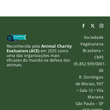
parceria
cem
OAB PR
no esporte
ação
r
o
o
da
Sociedade
ável
Vegetariana
Reconhecida pela
Animal Charity
Brasileira •
Evaluators (ACE)
em 2025 como
uma das organizações mais
CNPJ
eficazes do mundo na defesa dos
05.852.939/0001-
animais.
06
R. Domingos
de Morais, 907
• Sala 12 • Vila
Mariana
São Paulo – SP