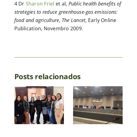
4 Dr
Sharon Friel
et al,
Public health benefits of
strategies to reduce greenhouse-gas emissions:
food and agriculture
,
The Lancet
, Early Online
Publication, Novembro 2009.
ia
de
iana
ra
e
Posts relacionados
SVB
ria
SVB
realiza
al
participa
acompanham
do
nutricional
ão
Simpósio
no Laguna
io
Paranaense
SAF e
o
de Direito
fortalece
Animal da