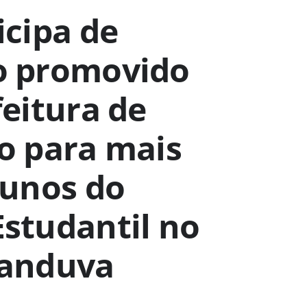
icipa de
o promovido
feitura de
o para mais
lunos do
studantil no
canduva