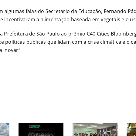
 algumas falas do Secretário da Educação, Fernando Pá
e incentivaram a alimentação baseada em vegetais e o uso
 a Prefeitura de São Paulo ao prêmio C40 Cities Bloomber
e políticas públicas que lidam com a crise climática e o 
 Inovar”.
Sociedade
Vegetariana
Brasileira
– SVB
fortalece
a
parceria
ria
com a
ruída
Secretaria
Como a
ongo
Municipal
pecuária