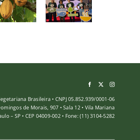
por
interativo,
capaci
ambientes
Arena de
par
alimentares
Conteúdo
cozin
saudáveis
e
solidá
e
degustação
em 
sustentáveis
de
cidad
produtos
do pa
certificados
pelo Selo
Vegano
egetariana Brasileira • CNPJ 05.852.939/0001-06
Domingos de Morais, 907 • Sala 12 • Vila Mariana
ulo – SP • CEP 04009-002 • Fone: (11) 3104-5282