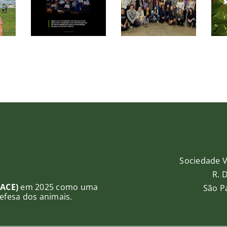
ais
de Saúde
ameaça
uma
de Belo
o cacau
da:
Horizonte
na
il
e amplia
Amazônia
e o
formação
gras
em
alimentação
baseada
em
vegetais
no SUS
Sociedade V
R. 
(ACE)
em 2025 como uma
São Pa
efesa dos animais.