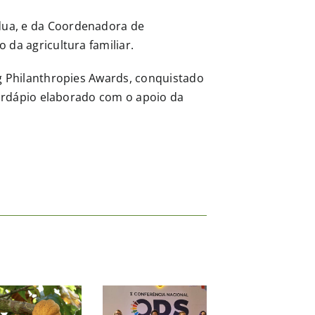
dua, e da Coordenadora de
 da agricultura familiar.
g Philanthropies Awards, conquistado
cardápio elaborado com o apoio da
SVB
fortalece
o
veganismo
Socie
Sociedade
na
Veget
Vegetariana
Naturaltech
Brasil
aprova
2026 com
– SV
moção
estande
prom