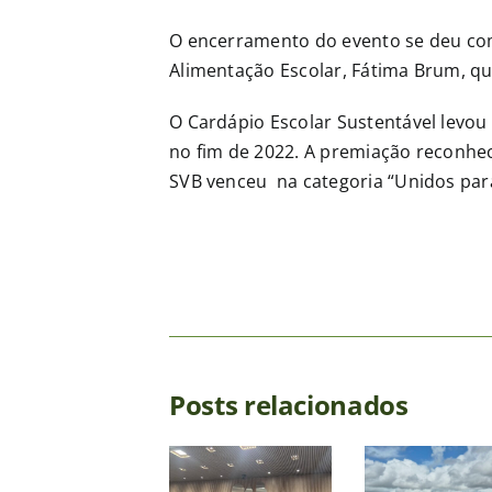
O encerramento do evento se deu com
Alimentação Escolar, Fátima Brum, qu
O Cardápio Escolar Sustentável levou
no fim de 2022. A premiação reconhec
SVB venceu na categoria “Unidos para
SVB
SVB
Um
Posts relacionados
realiza
participa
vitó
acompanhamento
do
const
nutricional
Simpósio
ao l