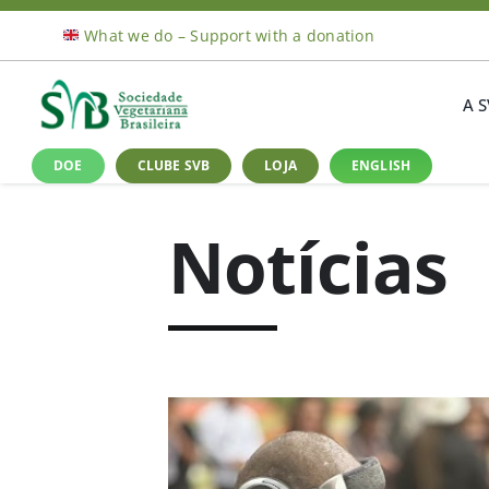
Ir
What we do – Support with a donation
para
o
conteúdo
A 
DOE
CLUBE SVB
LOJA
ENGLISH
Notícias