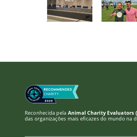
no
Paranaense
de m
Laguna
de
de 
SAF e
Direito
déca
fortalece
Animal
Bras
parceria
da OAB
proíb
no
PR
foie 
esporte
Reconhecida pela
Animal Charity Evaluators 
das organizações mais eficazes do mundo na d