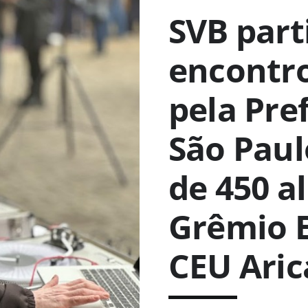
SVB part
encontr
pela Pre
São Paul
de 450 a
Grêmio E
CEU Ari