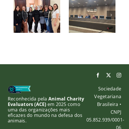
al
participa
acompanham
do
nutricional
ão
Simpósio
no Laguna
io
Paranaense
SAF e
o
de Direito
fortalece
Animal da
parceria
cem
OAB PR
no esporte
ação
r
o
o
da
Sociedade
ável
Vegetariana
Reconhecida pela
Animal Charity
Brasileira •
Evaluators (ACE)
em 2025 como
uma das organizações mais
CNPJ
eficazes do mundo na defesa dos
05.852.939/0001-
animais.
06