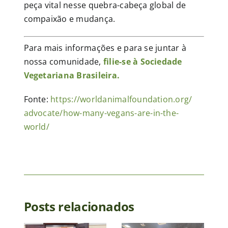
peça vital nesse quebra-cabeça global de
compaixão e mudança.
Para mais informações e para se juntar à
nossa comunidade,
filie-se à Sociedade
Vegetariana Brasileira.
Fonte:
https://
worldanimalfoundation.org/
advocate/how-many-vegans-are-
in-the-
world/
ia
de
iana
ra
e
Posts relacionados
SVB
ria
SVB
realiza